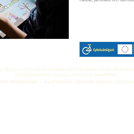
g vill kommunicera på ett medvetet sätt i mitt arbete och har alltid med 
ett reflekterande kring genus, normer och jämställdhet.
FISK FORMGIVARE – ILLUSTRATÖR – MOTION DESIGN – STOCK