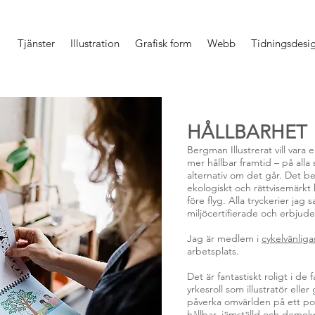
Tjänster
Illustration
Grafisk form
Webb
Tidningsdesi
HÅLLBARHET
Bergman Illustrerat vill vara 
mer hållbar framtid – på alla 
alternativ om det går. Det bety
ekologiskt och rättvisemärkt ka
före flyg. Alla tryckerier ja
miljöcertifierade och erbju
Jag är medlem i
cykelvänliga
arbetsplats.
Det är fantastiskt roligt i de
yrkesroll som illustratör elle
påverka omvärlden på ett posi
hållbar, jämställd och demokr