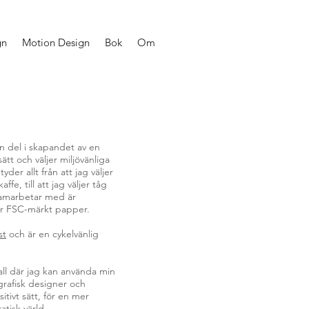
gn
Motion Design
Bok
Om
en del i skapandet av en
sätt och väljer miljövänliga
der allt från att jag väljer
ffe, till att jag väljer tåg
g samarbetar med är
der FSC-märkt papper.
st
och är en cykelvänlig
 fall där jag kan använda min
r grafisk designer och
tivt sätt, för en mer
atisk värld.