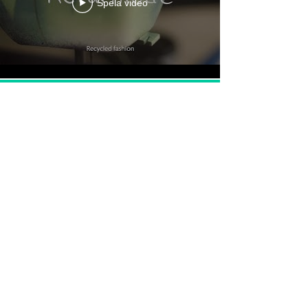
Spela video
Läs in fler
Jag vill kommunicera på ett medvetet sätt i mitt
arbete och har alltid med mig ett reflekterande
kring genus, normer och jämställdhet.